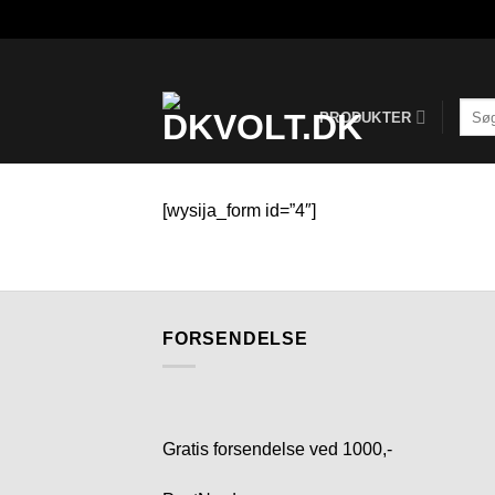
Fortsæt
til
indhold
Søg
PRODUKTER
efter:
[wysija_form id=”4″]
FORSENDELSE
Gratis forsendelse ved 1000,-