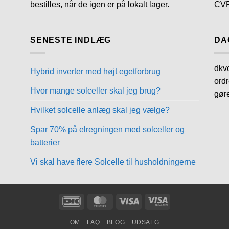
bestilles, når de igen er på lokalt lager.
CVR
SENESTE INDLÆG
DA
dkvo
Hybrid inverter med højt egetforbrug
ordr
Hvor mange solceller skal jeg brug?
gør
Hvilket solcelle anlæg skal jeg vælge?
Spar 70% på elregningen med solceller og
batterier
Vi skal have flere Solcelle til husholdningerne
DanKort
MasterCard
Visa
Visa
Electron
OM
FAQ
BLOG
UDSALG