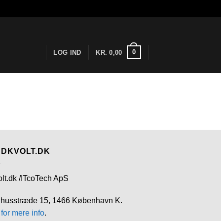
0
LOG IND
KR.
0,00
 DKVOLT.DK
olt.dk /ITcoTech ApS
husstræde 15, 1466 København K.
 for mere info
.