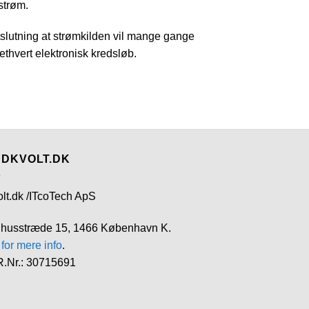
strøm.
rtslutning at strømkilden vil mange gange
ethvert elektronisk kredsløb.
 DKVOLT.DK
olt.dk /ITcoTech ApS
husstræde 15, 1466 København K.
 for mere info
.
.Nr.: 30715691