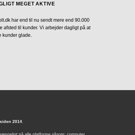
GLIGT MEGET AKTIVE
lt.dk har end til nu sendt mere end 90.000
e afsted til kunder. Vi arbejder dagligt på at
e kunder glade.
 siden 2014
.
tilgængeligt på alle platforme såsom: computer,