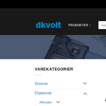
Fortsæt
til
indhold
Søg
PRODUKTER
efter:
VAREKATEGORIER
Diverse
Elektronik
Afbryder