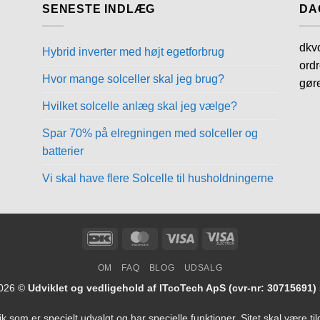
SENESTE INDLÆG
DA
dkvo
Hybrid inverter med højt egetforbrug
ordr
Hvor mange solceller skal jeg brug?
gør
Hvilket solcelle anlæg skal jeg vælge?
Spar 70% på elregningen med solceller og
batterier
Vi skal have flere Solcelle til husholdningerne
DanKort
MasterCard
Visa
Visa
Electron
OM
FAQ
BLOG
UDSALG
2026 ©
Udviklet og vedligehold af ITcoTech ApS (cvr-nr: 30715691)
onik som er specielt udvalgt og har specielle funktioner. Sitet skal være 