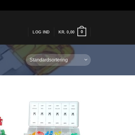
0
LOG IND
KR.
0,00