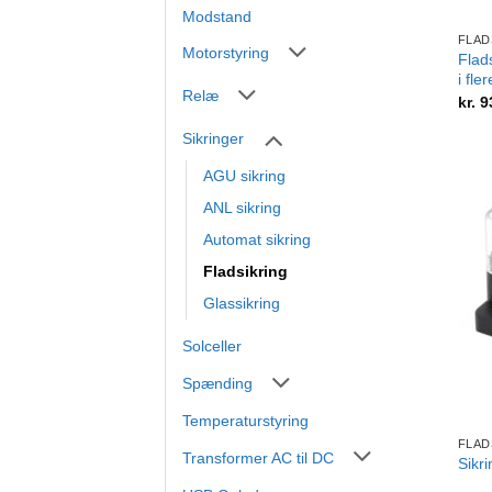
Modstand
FLAD
Motorstyring
Flad
i fle
Relæ
kr.
9
Sikringer
AGU sikring
ANL sikring
Automat sikring
Fladsikring
Glassikring
Solceller
Spænding
+
Temperaturstyring
FLAD
Transformer AC til DC
Sikri