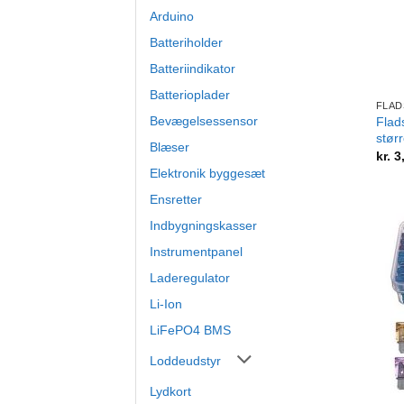
Arduino
Batteriholder
Batteriindikator
+
Batterioplader
FLAD
Bevægelsessensor
Flad
størr
Blæser
kr.
3
Elektronik byggesæt
Ensretter
Indbygningskasser
Instrumentpanel
Laderegulator
Li-Ion
LiFePO4 BMS
Loddeudstyr
Lydkort
+