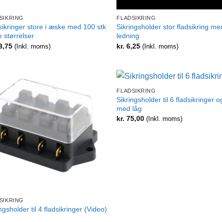
SIKRING
FLADSIKRING
sikringer store i æske med 100 stk
Sikringsholder stor fladsikring me
re størrelser
ledning
3,75
kr.
6,25
(Inkl. moms)
(Inkl. moms)
+
FLADSIKRING
Sikringsholder til 6 fladsikringer o
med låg
kr.
75,00
(Inkl. moms)
SIKRING
ngsholder til 4 fladsikringer (Video)