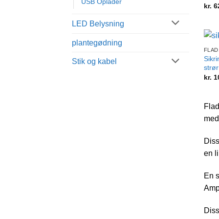
USB Oplader
kr.
6
LED Belysning
+
plantegødning
FLAD
Sikri
Stik og kabel
strø
kr.
1
Flad
med 
Diss
en l
En s
Ampe
Diss