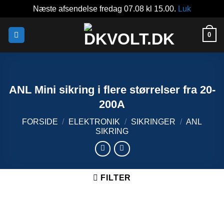
Næste afsendelse fredag 07.08 kl 15.00.
Luk
Fortsæt
0
til
indhold
ANL Mini sikring i flere størrelser fra 20-
200A
FORSIDE
/
ELEKTRONIK
/
SIKRINGER
/
ANL
SIKRING
FILTER