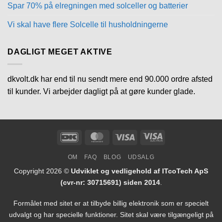
Spar 70% på elregningen med solceller og batterier
Vi skal have flere Solcelle til husholdningerne
DAGLIGT MEGET AKTIVE
dkvolt.dk har end til nu sendt mere end 90.000 ordre afsted
til kunder. Vi arbejder dagligt på at gøre kunder glade.
DanKort
MasterCard
Visa
Visa
Electron
OM
FAQ
BLOG
UDSALG
Copyright 2026 ©
Udviklet og vedligehold af ITcoTech ApS
(cvr-nr: 30715691) siden 2014
.
Formålet med sitet er at tilbyde billig elektronik som er specielt
udvalgt og har specielle funktioner. Sitet skal være tilgængeligt på