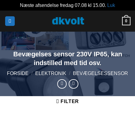
Næste afsendelse fredag 07.08 kl 15.00.
Luk
Fortsæt
0
til
indhold
Bevægelses sensor 230V IP65, kan
indstilled med tid osv.
FORSIDE
/
ELEKTRONIK
/
BEVÆGELSESSENSOR
FILTER