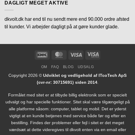
DAGLIGT MEGET AKTIVE
dkvolt.dk har end til nu sendt mere end 90.000 ordre afsted
til kunder. Vi arbejder dagligt på at gøre kunder glade.
DanKort
MasterCard
Visa
Visa
Electron
OM
FAQ
BLOG
UDSALG
Copyright 2026 ©
Udviklet og vedligehold af ITcoTech ApS
(cvr-nr: 30715691) siden 2014
.
Formålet med sitet er at tilbyde billig elektronik som er specielt
udvalgt og har specielle funktioner. Sitet skal være tilgængeligt på
alle platforme såsom: computer, tablet og mobil. Det er yderst
vigtigt at en kunde betjenes med service både før og efter en
bestilling. Findes der problemer eller fejl i sitet er det meget
værdsæt at dette videregives til dkvolt enten via en email eller