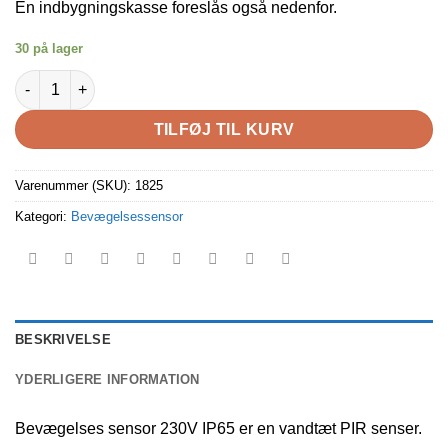
En indbygningskasse foreslås også nedenfor.
30 på lager
Bevægelses sensor 230V IP65, kan indstilled med tid osv. antal
TILFØJ TIL KURV
Varenummer (SKU):
1825
Kategori:
Bevægelsessensor
BESKRIVELSE
YDERLIGERE INFORMATION
Bevægelses sensor 230V IP65 er en vandtæt PIR senser.