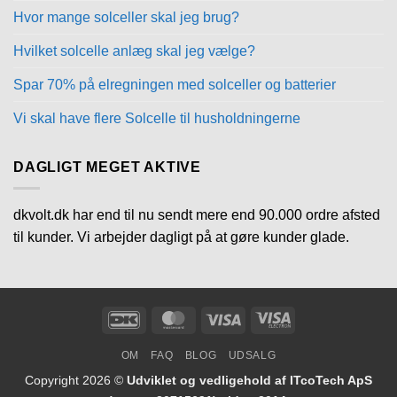
Hvor mange solceller skal jeg brug?
Hvilket solcelle anlæg skal jeg vælge?
Spar 70% på elregningen med solceller og batterier
Vi skal have flere Solcelle til husholdningerne
DAGLIGT MEGET AKTIVE
dkvolt.dk har end til nu sendt mere end 90.000 ordre afsted
til kunder. Vi arbejder dagligt på at gøre kunder glade.
DanKort
MasterCard
Visa
Visa
Electron
OM
FAQ
BLOG
UDSALG
Copyright 2026 ©
Udviklet og vedligehold af ITcoTech ApS