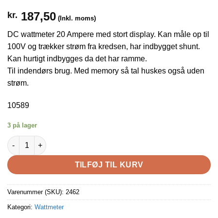
187,50
kr.
(Inkl. moms)
DC wattmeter 20 Ampere med stort display. Kan måle op til
100V og trækker strøm fra kredsen, har indbygget shunt.
Kan hurtigt indbygges da det har ramme.
Til indendørs brug. Med memory så tal huskes også uden
strøm.
10589
3 på lager
DC wattmeter 20 Ampere med stort display antal
TILFØJ TIL KURV
Varenummer (SKU):
2462
Kategori:
Wattmeter