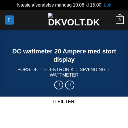
Næste afsendelse mandag 10.08 kl 15.00.
Luk
Fortsæt
0
til
indhold
DC wattmeter 20 Ampere med stort
display
FORSIDE
/
ELEKTRONIK
/
SPÆNDING
/
WATTMETER
FILTER