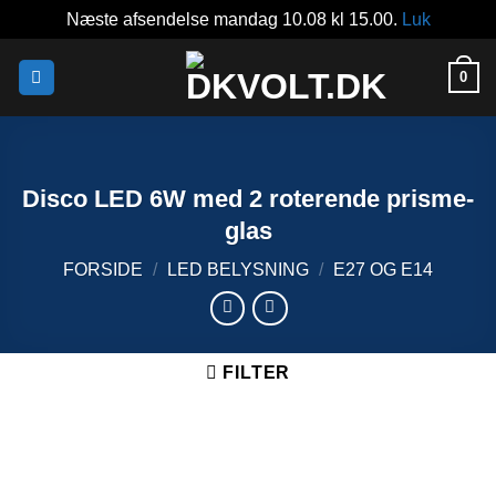
Næste afsendelse mandag 10.08 kl 15.00.
Luk
Fortsæt
0
til
indhold
Disco LED 6W med 2 roterende prisme-
glas
FORSIDE
/
LED BELYSNING
/
E27 OG E14
FILTER