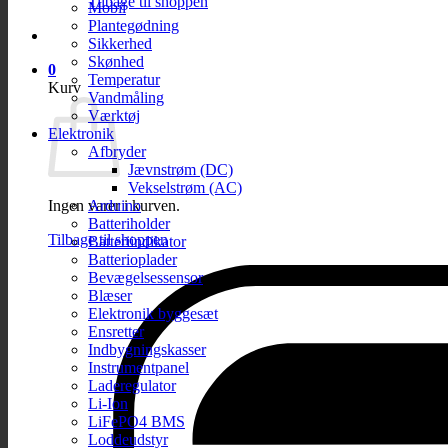
Tilbage til shoppen
Mobil
Plantegødning
Sikkerhed
Skønhed
0
Temperatur
Kurv
Vandmåling
Værktøj
Elektronik
Afbryder
Jævnstrøm (DC)
Vekselstrøm (AC)
Arduino
Ingen varer i kurven.
Batteriholder
Tilbage til shoppen
Batteriindikator
Batterioplader
Bevægelsessensor
Blæser
Elektronik byggesæt
Ensretter
Indbygningskasser
Instrumentpanel
Laderegulator
Li-Ion
LiFePO4 BMS
Loddeudstyr