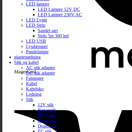
LED lamper
LED Lamper 12V DC
LED Lamper 230V AC
LED Lygte
LED Strip
Samlet sæt
Strip 5m 300 led
LED USB
Lysdæmper
Pandelampe
plantegødning
Stik og kabel
AC stik adapter
MasterCard
DC stik adapter
Fatninger
Kabel
Kabelsko
Ledning
Stik
12V stik
Bananstik
BNC stik
Composit
Deans stik
EC stik