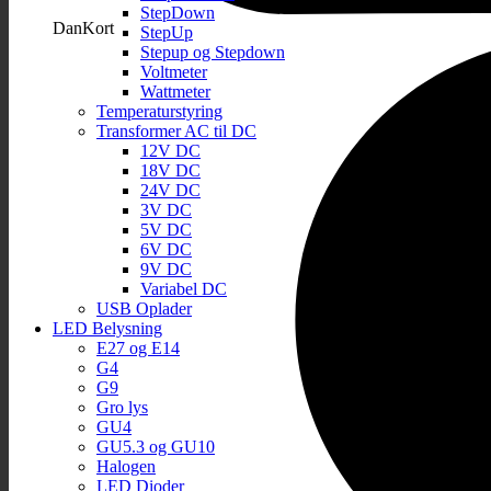
StepDown
DanKort
StepUp
Stepup og Stepdown
Voltmeter
Wattmeter
Temperaturstyring
Transformer AC til DC
12V DC
18V DC
24V DC
3V DC
5V DC
6V DC
9V DC
Variabel DC
USB Oplader
LED Belysning
E27 og E14
G4
G9
Gro lys
GU4
GU5.3 og GU10
Halogen
LED Dioder