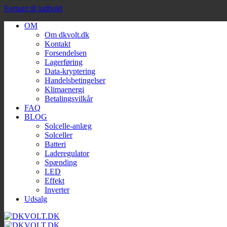
Fortsæt til indhold
OM
Om dkvolt.dk
Kontakt
Forsendelsen
Lagerføring
Data-kryptering
Handelsbetingelser
Klimaenergi
Betalingsvilkår
FAQ
BLOG
Solcelle-anlæg
Solceller
Batteri
Laderegulator
Spænding
LED
Effekt
Inverter
Udsalg