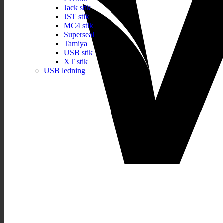
Jack stik
JST stik
MC4 stik
Superseal
Tamiya
USB stik
XT stik
USB ledning