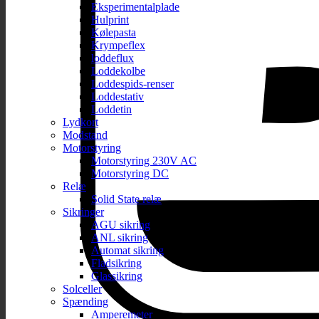
Eksperimentalplade
Hulprint
Kølepasta
Krympeflex
loddeflux
Loddekolbe
Loddespids-renser
Loddestativ
Loddetin
Lydkort
Modstand
Motorstyring
Motorstyring 230V AC
Motorstyring DC
Relæ
Solid State relæ
Sikringer
AGU sikring
ANL sikring
Automat sikring
Fladsikring
Glassikring
Solceller
Spænding
Amperemeter