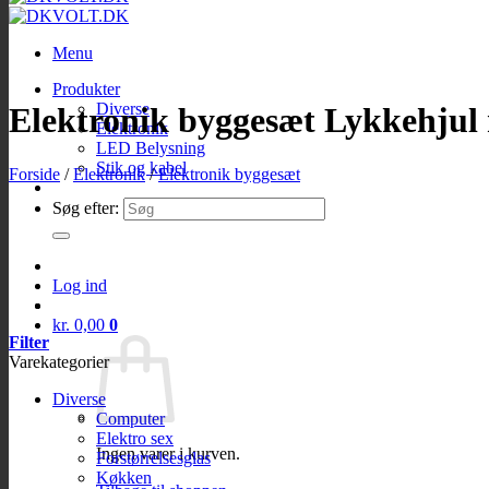
Menu
Produkter
Diverse
Elektronik byggesæt Lykkehjul
Elektronik
LED Belysning
Stik og kabel
Forside
/
Elektronik
/
Elektronik byggesæt
Søg efter:
Log ind
kr.
0,00
0
Filter
Varekategorier
Diverse
Computer
Elektro sex
Ingen varer i kurven.
Forstørrelsesglas
Køkken