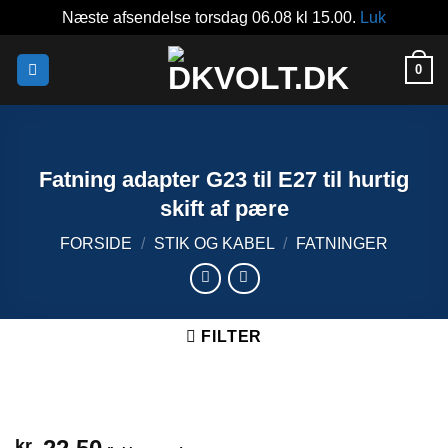
Næste afsendelse torsdag 06.08 kl 15.00.
Luk
Fortsæt
0
til
indhold
Fatning adapter G23 til E27 til hurtig
skift af pære
FORSIDE
/
STIK OG KABEL
/
FATNINGER
FILTER
kr.