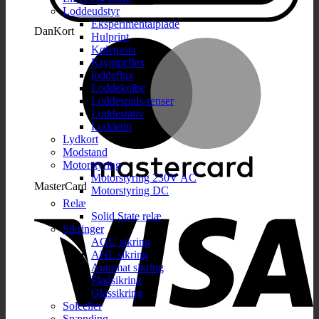
Loddeudstyr
Eksperimentalplade
DanKort
Hulprint
Kølepasta
Krympeflex
loddeflux
Loddekolbe
Loddespids-renser
Loddestativ
Loddetin
Lydkort
Modstand
Motorstyring
Motorstyring 230V AC
MasterCard
Motorstyring DC
Relæ
Solid State relæ
Sikringer
AGU sikring
ANL sikring
Automat sikring
Fladsikring
Glassikring
Solceller
Spænding