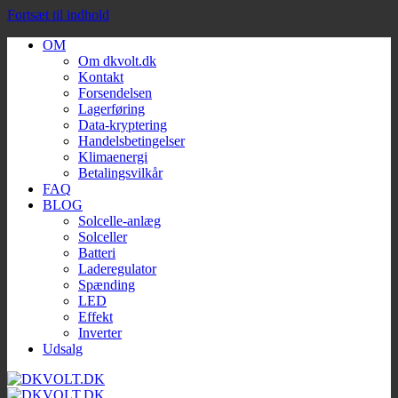
Fortsæt til indhold
OM
Om dkvolt.dk
Kontakt
Forsendelsen
Lagerføring
Data-kryptering
Handelsbetingelser
Klimaenergi
Betalingsvilkår
FAQ
BLOG
Solcelle-anlæg
Solceller
Batteri
Laderegulator
Spænding
LED
Effekt
Inverter
Udsalg