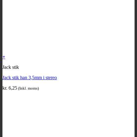
+
Jack stik
Jack stik han 3,5mm i stereo
kr.
6,25
(Inkl. moms)