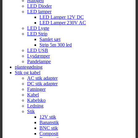
Halogen
LED Dioder
LED lamper
LED Lamper 12V DC
LED Lamper 230V AC
LED Lygte
LED Strip
Samlet sæt
Strip 5m 300 led
LED USB
Lysdæmper
Pandelampe
plantegødning
Stik og kabel
AC stik adapter
DC stik adapter
Fatninger
Kabel
Kabelsko
Ledning
Stik
12V stik
Bananstik
BNC stik
Composit