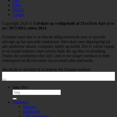
OM
FAQ
BLOG
Udsalg
Copyright 2026 ©
Udviklet og vedligehold af ITcoTech ApS (cvr-
nr: 30715691) siden 2014
.
Formålet med sitet er at tilbyde billig elektronik som er specielt
udvalgt og har specielle funktioner. Sitet skal være tilgængeligt på
alle platforme såsom: computer, tablet og mobil. Det er yderst vigtigt
at en kunde betjenes med service både før og efter en bestilling.
Findes der problemer eller fejl i sitet er det meget værdsæt at dette
videregives til dkvolt enten via en email eller telefonisk.
dkvolt.dk er udviklet til at betjene det Danske marked.
Søg efter:
Produkter
Diverse
Elektronik
LED Belysning