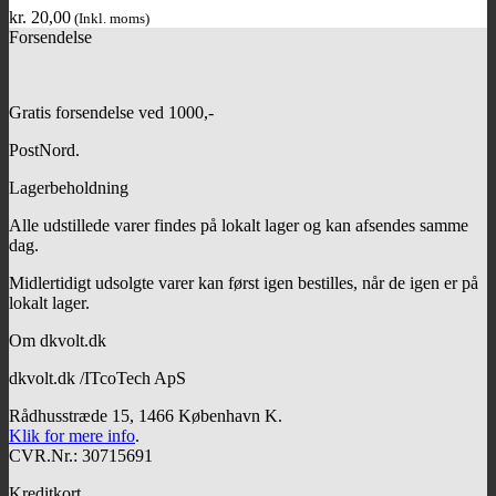
kr.
20,00
(Inkl. moms)
Forsendelse
Gratis forsendelse ved 1000,-
PostNord.
Lagerbeholdning
Alle udstillede varer findes på lokalt lager og kan afsendes samme
dag.
Midlertidigt udsolgte varer kan først igen bestilles, når de igen er på
lokalt lager.
Om dkvolt.dk
dkvolt.dk /ITcoTech ApS
Rådhusstræde 15, 1466 København K.
Klik for mere info
.
CVR.Nr.: 30715691
Kreditkort