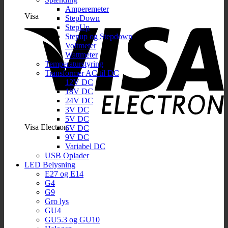
Amperemeter
Visa
StepDown
StepUp
Stepup og Stepdown
Voltmeter
Wattmeter
Temperaturstyring
Transformer AC til DC
12V DC
18V DC
24V DC
3V DC
5V DC
Visa Electron
6V DC
9V DC
Variabel DC
USB Oplader
LED Belysning
E27 og E14
G4
G9
Gro lys
GU4
GU5.3 og GU10