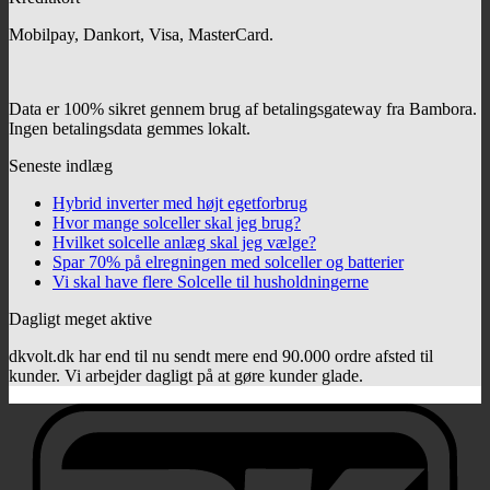
Mobilpay, Dankort, Visa, MasterCard.
Data er 100% sikret gennem brug af betalingsgateway fra Bambora.
Ingen betalingsdata gemmes lokalt.
Seneste indlæg
Hybrid inverter med højt egetforbrug
Hvor mange solceller skal jeg brug?
Hvilket solcelle anlæg skal jeg vælge?
Spar 70% på elregningen med solceller og batterier
Vi skal have flere Solcelle til husholdningerne
Dagligt meget aktive
dkvolt.dk har end til nu sendt mere end 90.000 ordre afsted til
kunder. Vi arbejder dagligt på at gøre kunder glade.