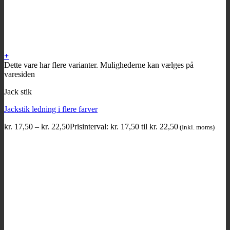
+
Dette vare har flere varianter. Mulighederne kan vælges på
varesiden
Jack stik
Jackstik ledning i flere farver
kr.
17,50
–
kr.
22,50
Prisinterval: kr. 17,50 til kr. 22,50
(Inkl. moms)