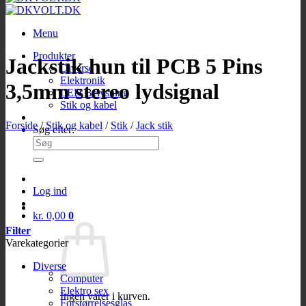
Menu
Produkter
Jackstik hun til PCB 5 Pins
Diverse
Elektronik
3,5mm stereo lydsignal
LED Belysning
Stik og kabel
Forside
/
Stik og kabel
/
Stik
/
Jack stik
Søg efter:
Log ind
kr.
0,00
0
Filter
Varekategorier
Diverse
Computer
Elektro sex
Ingen varer i kurven.
Forstørrelsesglas