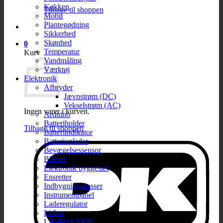
Køkken
Tilbage til shoppen
Mobil
Plantegødning
Sikkerhed
Skønhed
0
Temperatur
Kurv
Vandmåling
Værktøj
Elektronik
Afbryder
Jævnstrøm (DC)
Vekselstrøm (AC)
Ingen varer i kurven.
Arduino
Batteriholder
Tilbage til shoppen
Batteriindikator
Batterioplader
Bevægelsessensor
Blæser
Elektronik byggesæt
Ensretter
Indbygningskasser
Instrumentpanel
Laderegulator
Li-Ion
LiFePO4 BMS