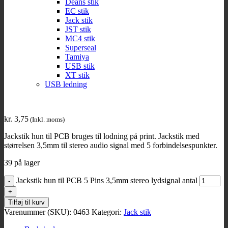
Deans stik
EC stik
Jack stik
JST stik
MC4 stik
Superseal
Tamiya
USB stik
XT stik
USB ledning
kr.
3,75
(Inkl. moms)
Jackstik hun til PCB bruges til lodning på print. Jackstik med
størrelsen 3,5mm til stereo audio signal med 5 forbindelsespunkter.
39 på lager
Jackstik hun til PCB 5 Pins 3,5mm stereo lydsignal antal
Tilføj til kurv
Varenummer (SKU):
0463
Kategori:
Jack stik