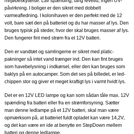
miljøbeskyttelse. Lav spænding, lang levetid, ingen UV-
påvirkning. I boliger er den sikret med dobbelt
varmeafledning. I kolonihaven er den perfekt med de 12
volt, bare sæt den på batteriet og du har masser af lys. Den
bruges typisk på steder, hvor der skal bruges masser af lys.
Den fungerer fint med strøm fra et 12V batteri.
Den er vandtæt og samlingerne er sikret med platic-
pakninger så intet vand trænger ind. Den kan fint bruges
som havebelysning i indkørsel, eller den kan bruges som
baklys på en autocamper. Som det ses på billedet, er led-
chippen stor og giver et meget kraftigt lys i varmt hvidt lys.
Det er en 12V LED lampe og kan som sådan tåle max. 12V
spænding fra batteri eller fra en strømforsyning. Sætter
man denne ledlampe på et 12V batteri, skal man være
opmærksom på, at batteriet fuldt opladet kan være 14,2V,
og det kan være en ide at benytte en StepDown mellem
batteri og denne ledlampe.