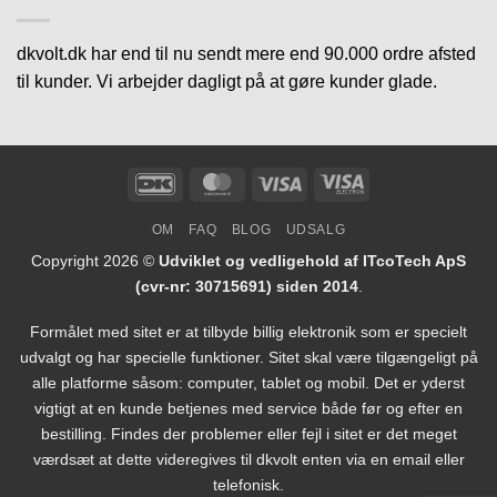
dkvolt.dk har end til nu sendt mere end 90.000 ordre afsted
til kunder. Vi arbejder dagligt på at gøre kunder glade.
DanKort
MasterCard
Visa
Visa
Electron
OM
FAQ
BLOG
UDSALG
Copyright 2026 ©
Udviklet og vedligehold af ITcoTech ApS
(cvr-nr: 30715691) siden 2014
.
Formålet med sitet er at tilbyde billig elektronik som er specielt
udvalgt og har specielle funktioner. Sitet skal være tilgængeligt på
alle platforme såsom: computer, tablet og mobil. Det er yderst
vigtigt at en kunde betjenes med service både før og efter en
bestilling. Findes der problemer eller fejl i sitet er det meget
værdsæt at dette videregives til dkvolt enten via en email eller
telefonisk.