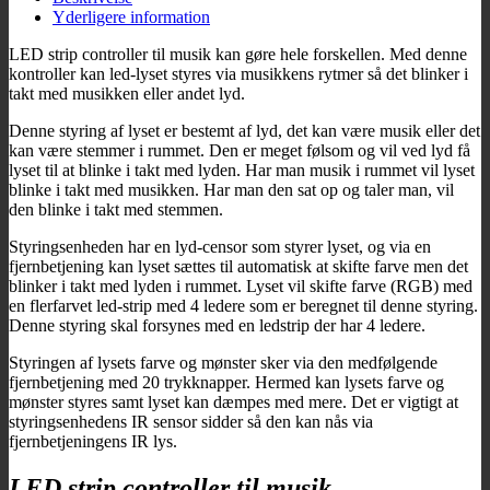
Yderligere information
LED strip controller til musik kan gøre hele forskellen. Med denne
kontroller kan led-lyset styres via musikkens rytmer så det blinker i
takt med musikken eller andet lyd.
Denne styring af lyset er bestemt af lyd, det kan være musik eller det
kan være stemmer i rummet. Den er meget følsom og vil ved lyd få
lyset til at blinke i takt med lyden. Har man musik i rummet vil lyset
blinke i takt med musikken. Har man den sat op og taler man, vil
den blinke i takt med stemmen.
Styringsenheden har en lyd-censor som styrer lyset, og via en
fjernbetjening kan lyset sættes til automatisk at skifte farve men det
blinker i takt med lyden i rummet. Lyset vil skifte farve (RGB) med
en flerfarvet led-strip med 4 ledere som er beregnet til denne styring.
Denne styring skal forsynes med en ledstrip der har 4 ledere.
Styringen af lysets farve og mønster sker via den medfølgende
fjernbetjening med 20 trykknapper. Hermed kan lysets farve og
mønster styres samt lyset kan dæmpes med mere. Det er vigtigt at
styringsenhedens IR sensor sidder så den kan nås via
fjernbetjeningens IR lys.
LED strip controller til musik