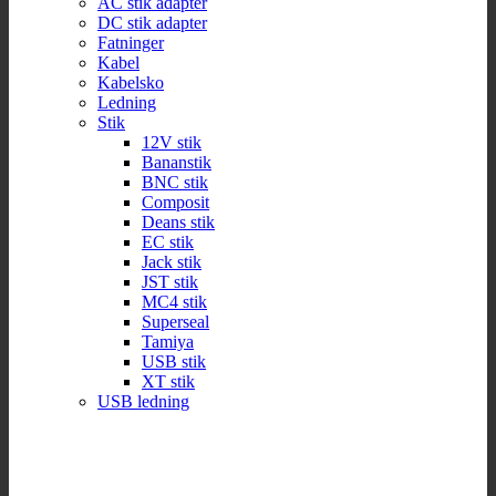
AC stik adapter
DC stik adapter
Fatninger
Kabel
Kabelsko
Ledning
Stik
12V stik
Bananstik
BNC stik
Composit
Deans stik
EC stik
Jack stik
JST stik
MC4 stik
Superseal
Tamiya
USB stik
XT stik
USB ledning