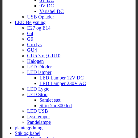
6V DC
9V DC
Variabel DC
USB Oplader
LED Belysning
E27 og E14
G4
G9
Gro lys
GU4
GU5.3 og GU10
Halogen
LED Dioder
LED lamper
LED Lamper 12V DC
LED Lamper 230V AC
LED Lygte
LED Strip
Samlet sæt
Strip 5m 300 led
LED USB
Lysdæmper
Pandelampe
plantegødning
Stik og kabel