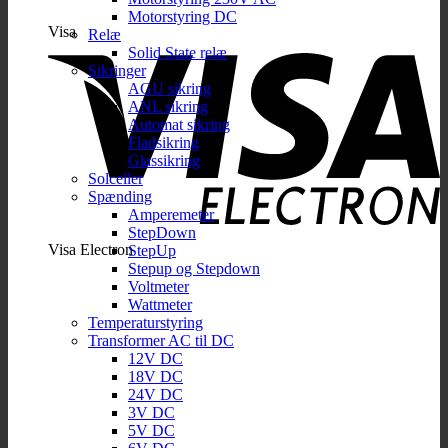
Motorstyring DC
Visa
Relæ
Solid State relæ
Sikringer
AGU sikring
ANL sikring
Automat sikring
Fladsikring
Glassikring
Solceller
Spænding
Amperemeter
StepDown
Visa Electron
StepUp
Stepup og Stepdown
Voltmeter
Wattmeter
Temperaturstyring
Transformer AC til DC
12V DC
18V DC
24V DC
3V DC
5V DC