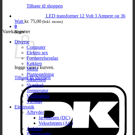
Tilbage til shoppen
LED transformer 12 Volt 3 Ampere og 36
Watt
kr.
75,00
(Inkl. moms)
0
Varekategorier
Kurv
Diverse
Computer
Elektro sex
Forstørrelsesglas
Køkken
Ingen varer i kurven.
Mobil
Plantegødning
Tilbage til shoppen
Sikkerhed
Skønhed
Temperatur
Vandmåling
Værktøj
Elektronik
Afbryder
Jævnstrøm (DC)
Vekselstrøm (AC)
Arduino
Batteriholder