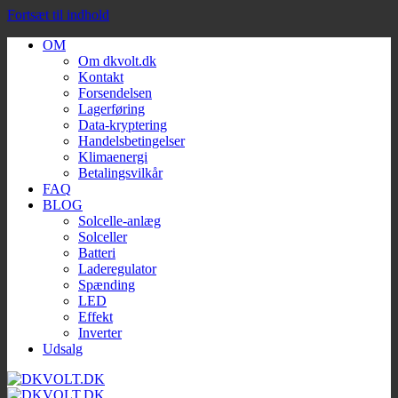
Fortsæt til indhold
OM
Om dkvolt.dk
Kontakt
Forsendelsen
Lagerføring
Data-kryptering
Handelsbetingelser
Klimaenergi
Betalingsvilkår
FAQ
BLOG
Solcelle-anlæg
Solceller
Batteri
Laderegulator
Spænding
LED
Effekt
Inverter
Udsalg