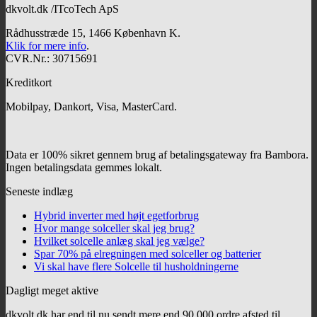
dkvolt.dk /ITcoTech ApS
Rådhusstræde 15, 1466 København K.
Klik for mere info
.
CVR.Nr.: 30715691
Kreditkort
Mobilpay, Dankort, Visa, MasterCard.
Data er 100% sikret gennem brug af betalingsgateway fra Bambora.
Ingen betalingsdata gemmes lokalt.
Seneste indlæg
Hybrid inverter med højt egetforbrug
Hvor mange solceller skal jeg brug?
Hvilket solcelle anlæg skal jeg vælge?
Spar 70% på elregningen med solceller og batterier
Vi skal have flere Solcelle til husholdningerne
Dagligt meget aktive
dkvolt.dk har end til nu sendt mere end 90.000 ordre afsted til