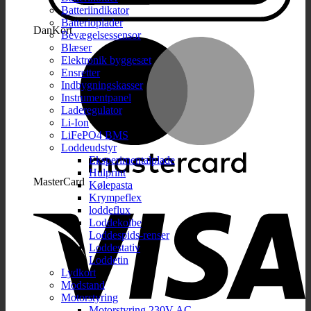
Batteriindikator
Batterioplader
DanKort
Bevægelsessensor
Blæser
Elektronik byggesæt
Ensretter
Indbygningskasser
Instrumentpanel
Laderegulator
Li-Ion
LiFePO4 BMS
Loddeudstyr
Eksperimentalplade
Hulprint
MasterCard
Kølepasta
Krympeflex
loddeflux
Loddekolbe
Loddespids-renser
Loddestativ
Loddetin
Lydkort
Modstand
Motorstyring
Motorstyring 230V AC