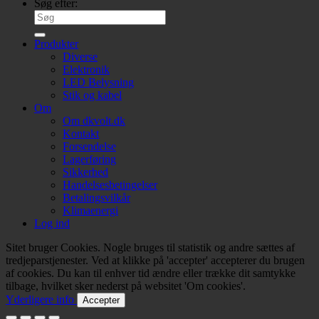
Søg efter:
Produkter
Diverse
Elektronik
LED Belysning
Stik og kabel
Om
Om dkvolt.dk
Kontakt
Forsendelse
Lagerføring
Sikkerhed
Handelsesbetingelser
Betalingsvilkår
Klimaenergi
Log ind
Sitet bruger Cookies. Nogle bruges til statistik og andre sættes af
tredjeparstjenester. Ved at klikke på 'accepter' accepterer du brugen
af cookies. Du kan til enhver tid ændre eller trække dit samtykke
tilbage, hvilket sker nederst på websitet 'Om cookies'.
Yderligere info
Accepter