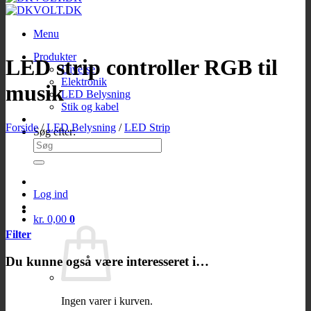
Menu
Produkter
LED strip controller RGB til
Diverse
Elektronik
musik
LED Belysning
Stik og kabel
Forside
/
LED Belysning
/
LED Strip
Søg efter:
Log ind
kr.
0,00
0
Filter
Du kunne også være interesseret i…
Ingen varer i kurven.