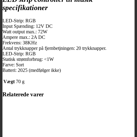
specifikationer
LED-Strip: RGB
Input Spænding: 12V DC
Watt output max.: 72W
Ampere max.: 2A DC
Frekvens: 38KHz
Antal trykknapper på fjernbetjningen: 20 trykknapper.
LED-Strip: RGB
Statisk strømforbrug: <1W
Farve: Sort
Batteri: 2025 (medfølger ikke)
Vægt
70 g
Relaterede varer