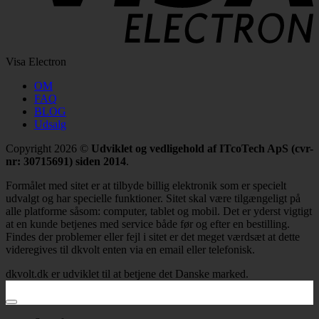
Visa Electron
OM
FAQ
BLOG
Udsalg
Copyright 2026 ©
Udviklet og vedligehold af ITcoTech ApS (cvr-
nr: 30715691) siden 2014
.
Formålet med sitet er at tilbyde billig elektronik som er specielt
udvalgt og har specielle funktioner. Sitet skal være tilgængeligt på
alle platforme såsom: computer, tablet og mobil. Det er yderst vigtigt
at en kunde betjenes med service både før og efter en bestilling.
Findes der problemer eller fejl i sitet er det meget værdsæt at dette
videregives til dkvolt enten via en email eller telefonisk.
dkvolt.dk er udviklet til at betjene det Danske marked.