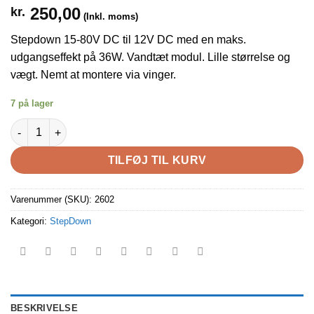
250,00
kr.
(Inkl. moms)
Stepdown 15-80V DC til 12V DC med en maks.
udgangseffekt på 36W. Vandtæt modul. Lille størrelse og
vægt. Nemt at montere via vinger.
7 på lager
Stepdown 15-80V DC til 12V DC 3A og 36W antal
TILFØJ TIL KURV
Varenummer (SKU):
2602
Kategori:
StepDown
BESKRIVELSE