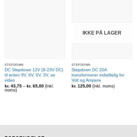
IKKE PÅ LAGER
STEPDOWN
STEPDOWN
DC Stepdown 12V (8-23V DC)
Stepdown DC 20A
til enten 9V, 6V, 5V, 3V, se
transformerer indstillelig for
video
Volt og Ampere
Prisinterval:
kr.
43,75
–
kr.
65,00
(Inkl.
kr.
125,00
(Inkl. moms)
kr. 43,75
moms)
til
kr. 65,00