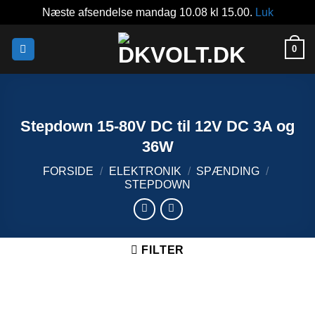
Næste afsendelse mandag 10.08 kl 15.00.
Luk
Fortsæt
0
til
indhold
Stepdown 15-80V DC til 12V DC 3A og
36W
FORSIDE
/
ELEKTRONIK
/
SPÆNDING
/
STEPDOWN
FILTER