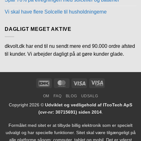
Vi skal have flere Solcelle til husholdningerne
DAGLIGT MEGET AKTIVE
dkvolt.dk har end til nu sendt mere end 90.000 ordre afsted
til kunder. Vi arbejder dagligt på at gøre kunder glade.
DanKort
MasterCard
Visa
Visa
Electron
OM
FAQ
BLOG
UDSALG
Copyright 2026 ©
Udviklet og vedligehold af ITcoTech ApS
(cvr-nr: 30715691) siden 2014
.
Formålet med sitet er at tilbyde billig elektronik som er specielt
udvalgt og har specielle funktioner. Sitet skal være tilgængeligt på
alle platforme såsom: computer, tablet og mobil. Det er yderst