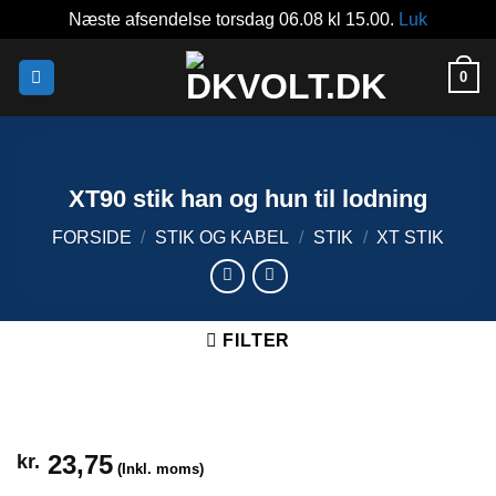
Næste afsendelse torsdag 06.08 kl 15.00.
Luk
Fortsæt
0
til
indhold
XT90 stik han og hun til lodning
FORSIDE
/
STIK OG KABEL
/
STIK
/
XT STIK
FILTER
23,75
kr.
(Inkl. moms)