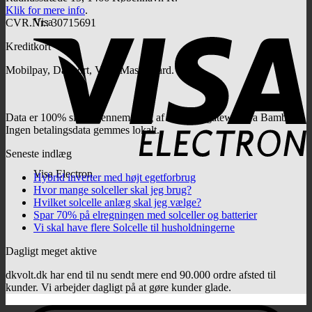
Klik for mere info
.
Visa
CVR.Nr.: 30715691
Kreditkort
Mobilpay, Dankort, Visa, MasterCard.
Data er 100% sikret gennem brug af betalingsgateway fra Bambora.
Ingen betalingsdata gemmes lokalt.
Seneste indlæg
Visa Electron
Hybrid inverter med højt egetforbrug
Hvor mange solceller skal jeg brug?
Hvilket solcelle anlæg skal jeg vælge?
Spar 70% på elregningen med solceller og batterier
Vi skal have flere Solcelle til husholdningerne
Dagligt meget aktive
dkvolt.dk har end til nu sendt mere end 90.000 ordre afsted til
kunder. Vi arbejder dagligt på at gøre kunder glade.