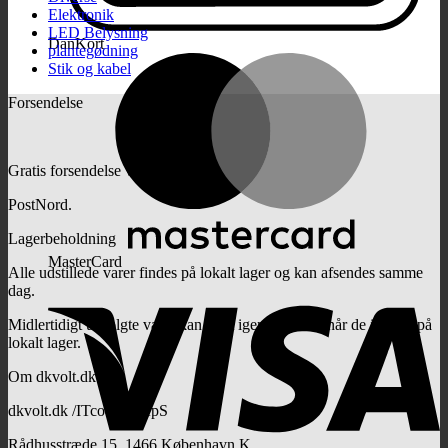
Elektronik
LED Belysning
DanKort
plantegødning
Stik og kabel
Forsendelse
Gratis forsendelse ved 1000,-
PostNord.
Lagerbeholdning
MasterCard
Alle udstillede varer findes på lokalt lager og kan afsendes samme
dag.
Midlertidigt udsolgte varer kan først igen bestilles, når de igen er på
lokalt lager.
Om dkvolt.dk
dkvolt.dk /ITcoTech ApS
Rådhusstræde 15, 1466 København K.