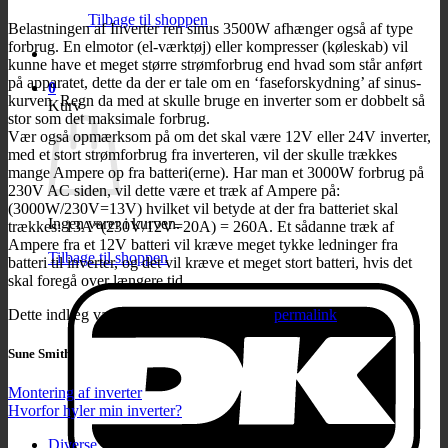
Tilbage til shoppen
Belastningen af Inverter ren sinus 3500W afhænger også af type
forbrug. En elmotor (el-værktøj) eller kompresser (køleskab) vil
kunne have et meget større strømforbrug end hvad som står anført
på apparatet, dette da der er tale om en ‘faseforskydning’ af sinus-
0
kurven. Regn da med at skulle bruge en inverter som er dobbelt så
Kurv
stor som det maksimale forbrug.
Vær også opmærksom på om det skal være 12V eller 24V inverter,
med et stort strømforbrug fra inverteren, vil der skulle trækkes
mange Ampere op fra batteri(erne). Har man et 3000W forbrug på
230V AC siden, vil dette være et træk af Ampere på:
(3000W/230V=13V) hvilket vil betyde at der fra batteriet skal
Ingen varer i kurven.
trækkes: 13A*(230V/12V=20A) = 260A. Et sådanne træk af
Ampere fra et 12V batteri vil kræve meget tykke ledninger fra
Tilbage til shoppen
batteri til inverter, og det vil kræve et meget stort batteri, hvis det
skal foregå over længere tid.
Dette indlæg var udgivet den . Bookmark
permalink
.
Sune Smith
Montering af inverter
Hvorfor hyler min inverter?
Diverse