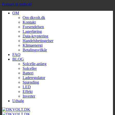
Fortsæt til indhold
OM
Om dkvolt.dk
Kontakt
Forsendelsen
Lagerføring
Data-kryptering
Handelsbetingelser
Klimaenergi
Betalingsvilkår
FAQ
BLOG
Solcelle-anlæg
Solceller
Batteri
Laderegulator
Spænding
LED
Effekt
Inverter
Udsalg