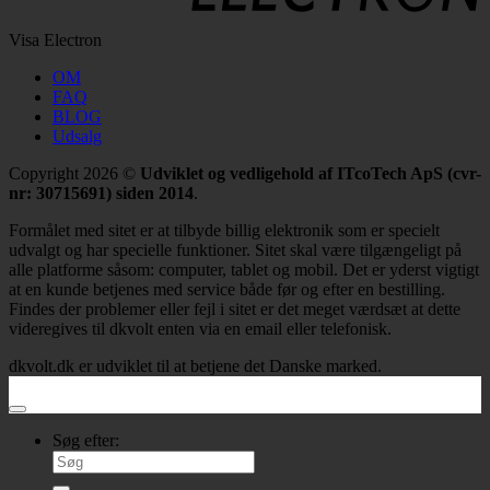
Visa Electron
OM
FAQ
BLOG
Udsalg
Copyright 2026 ©
Udviklet og vedligehold af ITcoTech ApS (cvr-
nr: 30715691) siden 2014
.
Formålet med sitet er at tilbyde billig elektronik som er specielt
udvalgt og har specielle funktioner. Sitet skal være tilgængeligt på
alle platforme såsom: computer, tablet og mobil. Det er yderst vigtigt
at en kunde betjenes med service både før og efter en bestilling.
Findes der problemer eller fejl i sitet er det meget værdsæt at dette
videregives til dkvolt enten via en email eller telefonisk.
dkvolt.dk er udviklet til at betjene det Danske marked.
Søg efter: