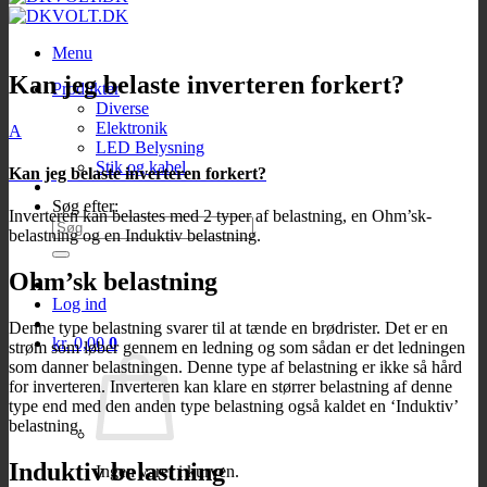
Menu
Kan jeg belaste inverteren forkert?
Produkter
Diverse
Elektronik
A
LED Belysning
Stik og kabel
Kan jeg belaste inverteren forkert?
Søg efter:
Inverteren kan belastes med 2 typer af belastning, en Ohm’sk-
belastning og en Induktiv belastning.
Ohm’sk belastning
Log ind
Denne type belastning svarer til at tænde en brødrister. Det er en
kr.
0,00
0
strøm som løber gennem en ledning og som sådan er det ledningen
som danner belastningen. Denne type af belastning er ikke så hård
for inverteren. Inverteren kan klare en størrer belastning af denne
type end med den anden type belastning også kaldet en ‘Induktiv’
belastning.
Induktiv belastning
Ingen varer i kurven.