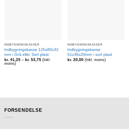
INDBYGNINGSKASSER
INDBYGNINGSKASSER
Indbygningskasse 125x80x32
Indbygningskasse
mm i Grå eller Sort plast
51x36x20mm i sort plast
Prisinterval:
kr.
41,25
–
kr.
53,75
(Inkl.
kr.
20,00
(Inkl. moms)
kr. 41,25
moms)
til
kr. 53,75
FORSENDELSE