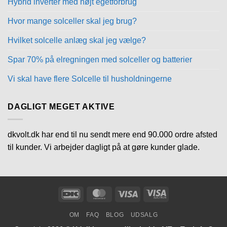
Hybrid inverter med højt egetforbrug
Hvor mange solceller skal jeg brug?
Hvilket solcelle anlæg skal jeg vælge?
Spar 70% på elregningen med solceller og batterier
Vi skal have flere Solcelle til husholdningerne
DAGLIGT MEGET AKTIVE
dkvolt.dk har end til nu sendt mere end 90.000 ordre afsted
til kunder. Vi arbejder dagligt på at gøre kunder glade.
DanKort
MasterCard
Visa
Visa
Electron
OM
FAQ
BLOG
UDSALG