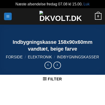
Næste afsendelse fredag 07.08 kl 15.00.
Luk
Fortsæt
0
til
indhold
Indbygningskasse 158x90x60mm
vandtæt, beige farve
FORSIDE
/
ELEKTRONIK
/
INDBYGNINGSKASSER
FILTER