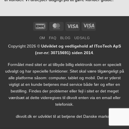
DanKort
MasterCard
Visa
Visa
Electron
OM
FAQ
BLOG
UDSALG
Copyright 2026 ©
Udviklet og vedligehold af ITcoTech ApS
(cvr-nr: 30715691) siden 2014
.
Formålet med sitet er at tilbyde billig elektronik som er specielt
udvalgt og har specielle funktioner. Sitet skal være tilgængeligt på
alle platforme såsom: computer, tablet og mobil. Det er yderst
vigtigt at en kunde betjenes med service både før og efter en
bestilling. Findes der problemer eller fejl i sitet er det meget
værdsæt at dette videregives til dkvolt enten via en email eller
telefonisk.
dkvolt.dk er udviklet til at betjene det Danske marked.