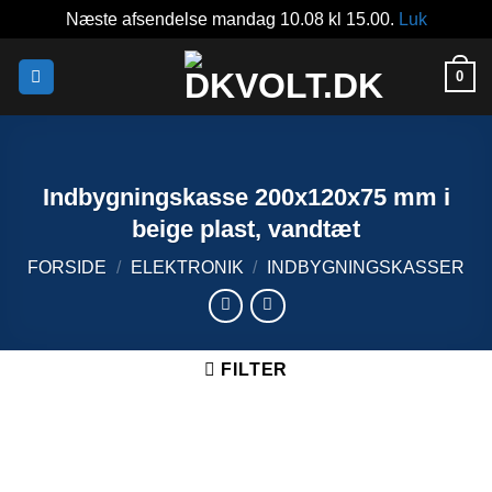
Næste afsendelse mandag 10.08 kl 15.00.
Luk
Fortsæt
0
til
indhold
Indbygningskasse 200x120x75 mm i
beige plast, vandtæt
FORSIDE
/
ELEKTRONIK
/
INDBYGNINGSKASSER
FILTER