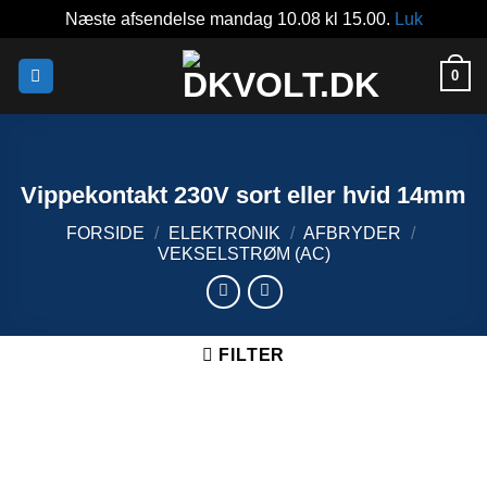
Næste afsendelse mandag 10.08 kl 15.00.
Luk
Fortsæt
0
til
indhold
Vippekontakt 230V sort eller hvid 14mm
FORSIDE
/
ELEKTRONIK
/
AFBRYDER
/
VEKSELSTRØM (AC)
FILTER