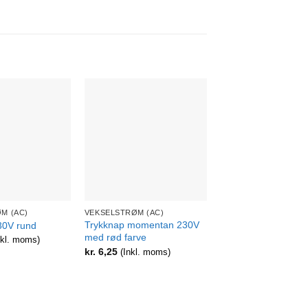
+
+
M (AC)
VEKSELSTRØM (AC)
VEKSELSTRØM (AC)
Trykknap momentan 230V
Afbryder DPDT ON
30V rund
med rød farve
til15A AC
nkl. moms)
kr.
6,25
kr.
22,50
(Inkl. moms)
(Inkl. moms