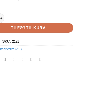
kt hvid til AC 230V antal
TILFØJ TIL KURV
r (SKU):
2121
kselstrøm (AC)