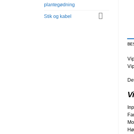
plantegødning
Stik og kabel
BE
Vip
Vip
Det
V
Inp
Far
Mo
Hø