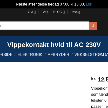
Næste afsendelse fredag 07.08 kl 15.00.
Luk
OM
FAQ
BLOG
Udsalg
Vippekontakt hvid til AC 230V
ORSIDE
/
ELEKTRONIK
/
AFBRYDER
/
VEKSELSTRØM (
12,
kr.
Vippekont
som tænde
teksten 0 
passer i 