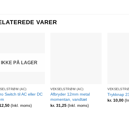
ELATEREDE VARER
IKKE PÅ LAGER
+
+
+
SELSTRØM (AC)
VEKSELSTRØM (AC)
VEKSELSTRØ
ro Switch til AC eller DC
Afbryder 12mm metal
Trykknap 2
øm
momentan, vandtæt
kr.
10,00
(I
12,50
kr.
31,25
(Inkl. moms)
(Inkl. moms)