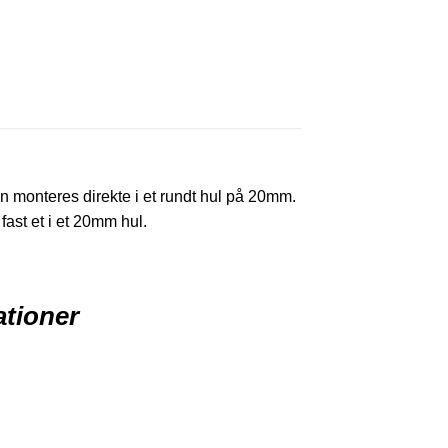
n monteres direkte i et rundt hul på 20mm.
ast et i et 20mm hul.
.
ationer