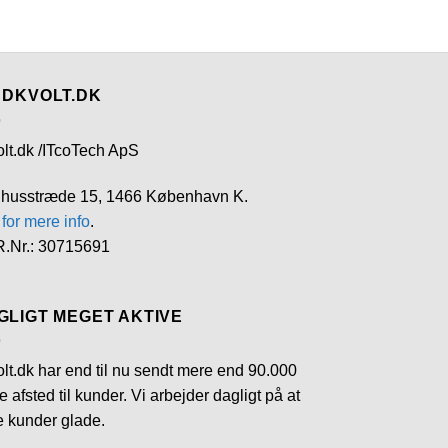
 DKVOLT.DK
olt.dk /ITcoTech ApS
husstræde 15, 1466 København K.
 for mere info
.
.Nr.: 30715691
GLIGT MEGET AKTIVE
lt.dk har end til nu sendt mere end 90.000
e afsted til kunder. Vi arbejder dagligt på at
e kunder glade.