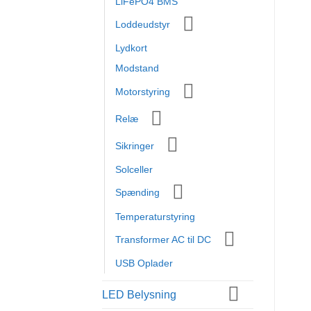
LiFePO4 BMS
Loddeudstyr
Lydkort
Modstand
Motorstyring
Relæ
Sikringer
Solceller
Spænding
Temperaturstyring
Transformer AC til DC
USB Oplader
LED Belysning