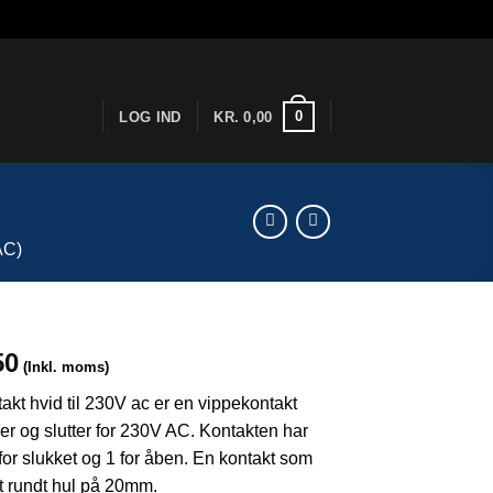
0
LOG IND
KR.
0,00
AC)
50
(Inkl. moms)
akt hvid til 230V ac er en vippekontakt
r og slutter for 230V AC. Kontakten har
for slukket og 1 for åben. En kontakt som
et rundt hul på 20mm.